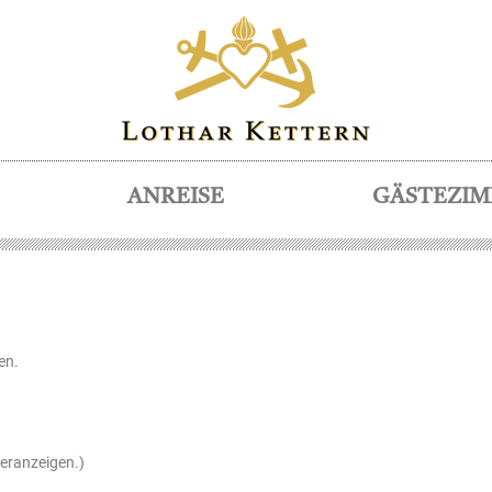
ANREISE
GÄSTEZI
en.
hleranzeigen.)