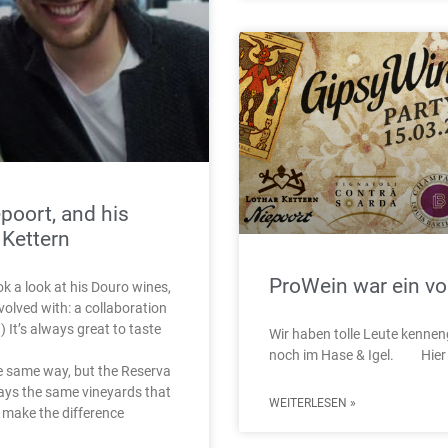
poort, and his
 Kettern
ProWein war ein vol
k a look at his Douro wines,
volved with: a collaboration
 It’s always great to taste
Wir haben tolle Leute kenne
noch im Hase & Igel. Hier n
e same way, but the Reserva
always the same vineyards that
WEITERLESEN »
t make the difference