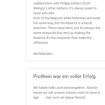
collaboration with Philipp Kettern (from
Weingut Lothar Kettern) It’s always great to
taste with Dirk.
Both of the Niepoort white Redomas are made
the same way, but the Reserva is a barrel
selection. This is done blind, but it’s always the
same vineyards that end up making the
Reserva: it’s the vineyards that make the
difference
WEITERLESEN »
ProWein war ein voller Erfolg
Wir haben tolle Leute kennengelernt. Abends
waren wir mit unseren Gästen noch im Hase &
Igel. Hier noch ein kleiner Bericht