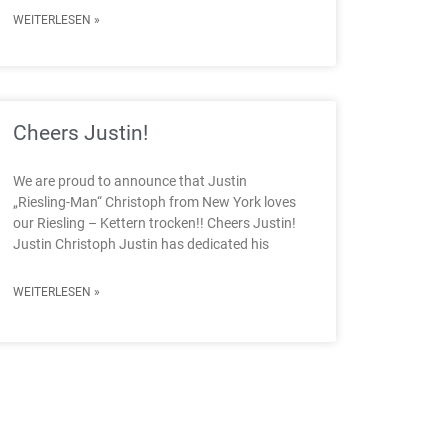
WEITERLESEN »
Cheers Justin!
We are proud to announce that Justin
„Riesling-Man“ Christoph from New York loves
our Riesling – Kettern trocken!! Cheers Justin!
Justin Christoph Justin has dedicated his
WEITERLESEN »