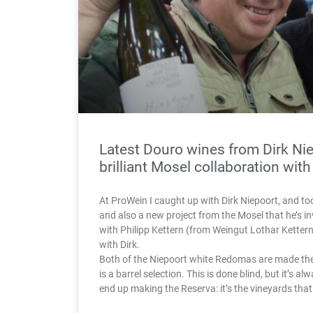
Latest Douro wines from Dirk Nie
brilliant Mosel collaboration with
At ProWein I caught up with Dirk Niepoort, and too
and also a new project from the Mosel that he’s in
with Philipp Kettern (from Weingut Lothar Kettern)
with Dirk.
Both of the Niepoort white Redomas are made th
is a barrel selection. This is done blind, but it’s 
end up making the Reserva: it’s the vineyards tha